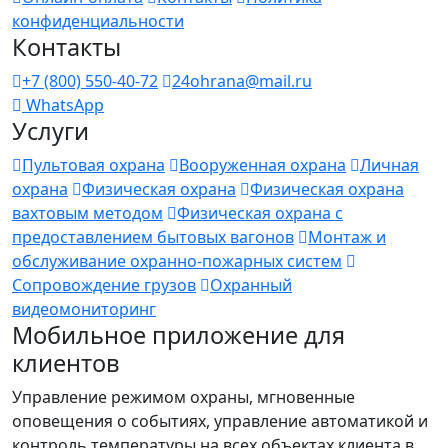
конфиденциальности
Контакты
+7 (800) 550-40-72
24ohrana@mail.ru
WhatsApp
Услуги
Пультовая охрана
Вооруженная охрана
Личная
охрана
Физическая охрана
Физическая охрана
вахтовым методом
Физическая охрана с
предоставлением бытовых вагонов
Монтаж и
обслуживание охранно-пожарных систем
Сопровождение грузов
Охранный
видеомониторинг
Мобильное приложение для
клиентов
Управление режимом охраны, мгновенные
оповещения о событиях, управление автоматикой и
контроль температуры на всех объектах клиента в