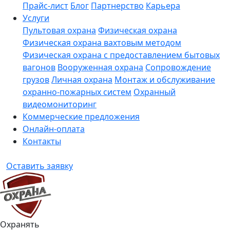
Прайс-лист
Блог
Партнерство
Карьера
Услуги
Пультовая охрана
Физическая охрана
Физическая охрана вахтовым методом
Физическая охрана с предоставлением бытовых
вагонов
Вооруженная охрана
Сопровождение
грузов
Личная охрана
Монтаж и обслуживание
охранно-пожарных систем
Охранный
видеомониторинг
Коммерческие предложения
Онлайн-оплата
Контакты
Оставить заявку
Охранять