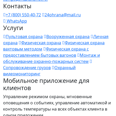
Контакты
+7 (800) 550-40-72
24ohrana@mail.ru
WhatsApp
Услуги
Пультовая охрана
Вооруженная охрана
Личная
охрана
Физическая охрана
Физическая охрана
вахтовым методом
Физическая охрана с
предоставлением бытовых вагонов
Монтаж и
обслуживание охранно-пожарных систем
Сопровождение грузов
Охранный
видеомониторинг
Мобильное приложение для
клиентов
Управление режимом охраны, мгновенные
оповещения о событиях, управление автоматикой и
контроль температуры на всех объектах клиента в
одном приложении.