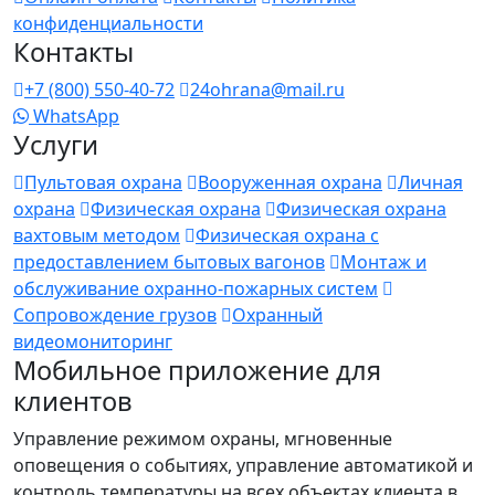
конфиденциальности
Контакты
+7 (800) 550-40-72
24ohrana@mail.ru
WhatsApp
Услуги
Пультовая охрана
Вооруженная охрана
Личная
охрана
Физическая охрана
Физическая охрана
вахтовым методом
Физическая охрана с
предоставлением бытовых вагонов
Монтаж и
обслуживание охранно-пожарных систем
Сопровождение грузов
Охранный
видеомониторинг
Мобильное приложение для
клиентов
Управление режимом охраны, мгновенные
оповещения о событиях, управление автоматикой и
контроль температуры на всех объектах клиента в