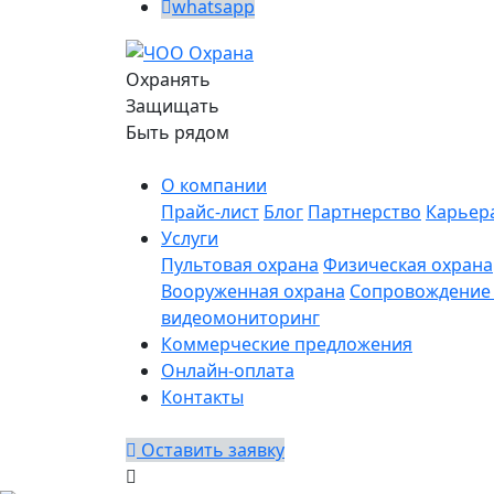
whatsapp
Охранять
Защищать
Быть рядом
О компании
Прайс-лист
Блог
Партнерство
Карьер
Услуги
Пультовая охрана
Физическая охрана
Вооруженная охрана
Сопровождение 
видеомониторинг
Коммерческие предложения
Онлайн-оплата
Контакты
Оставить заявку