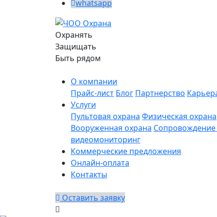
whatsapp
Охранять
Защищать
Быть рядом
О компании
Прайс-лист
Блог
Партнерство
Карьер
Услуги
Пультовая охрана
Физическая охрана
Вооруженная охрана
Сопровождение 
видеомониторинг
Коммерческие предложения
Онлайн-оплата
Контакты
Оставить заявку