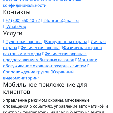
конфиденциальности
Контакты
+7 (800) 550-40-72
24ohrana@mail.ru
WhatsApp
Услуги
Пультовая охрана
Вооруженная охрана
Личная
охрана
Физическая охрана
Физическая охрана
вахтовым методом
Физическая охрана с
предоставлением бытовых вагонов
Монтаж и
обслуживание охранно-пожарных систем
Сопровождение грузов
Охранный
видеомониторинг
Мобильное приложение для
клиентов
Управление режимом охраны, мгновенные
оповещения о событиях, управление автоматикой и
контроль температуры на всех объектах клиента в