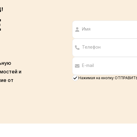
!
Е
ьную
мостей и
Нажимая на кнопку ОТПРАВИТЬ
ие от