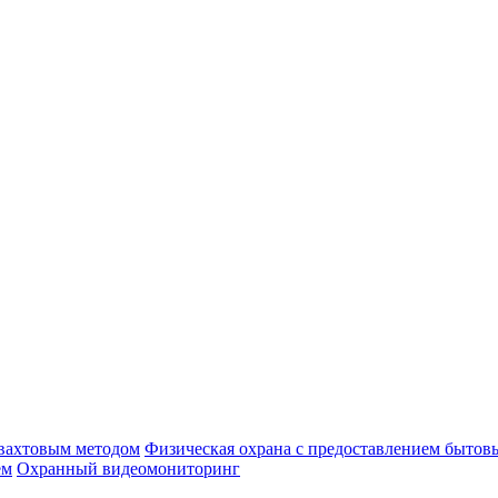
 вахтовым методом
Физическая охрана с предоставлением бытов
ем
Охранный видеомониторинг