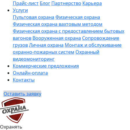
Прайс-лист
Блог
Партнерство
Карьера
Услуги
Пультовая охрана
Физическая охрана
Физическая охрана вахтовым методом
Физическая охрана с предоставлением бытовых
вагонов
Вооруженная охрана
Сопровождение
грузов
Личная охрана
Монтаж и обслуживание
охранно-пожарных систем
Охранный
видеомониторинг
Коммерческие предложения
Онлайн-оплата
Контакты
Оставить заявку
Охранять