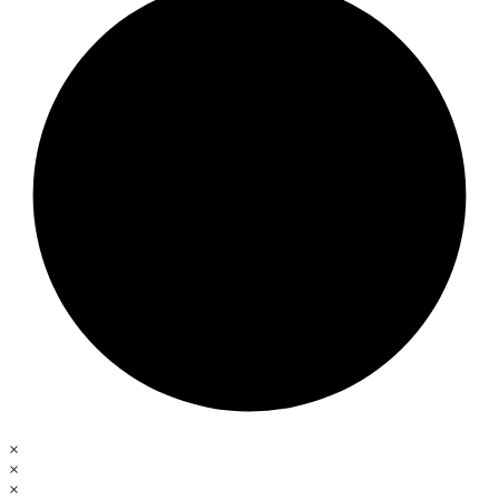
×
×
×