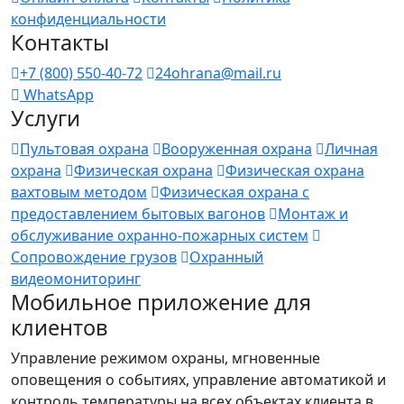
конфиденциальности
Контакты
+7 (800) 550-40-72
24ohrana@mail.ru
WhatsApp
Услуги
Пультовая охрана
Вооруженная охрана
Личная
охрана
Физическая охрана
Физическая охрана
вахтовым методом
Физическая охрана с
предоставлением бытовых вагонов
Монтаж и
обслуживание охранно-пожарных систем
Сопровождение грузов
Охранный
видеомониторинг
Мобильное приложение для
клиентов
Управление режимом охраны, мгновенные
оповещения о событиях, управление автоматикой и
контроль температуры на всех объектах клиента в