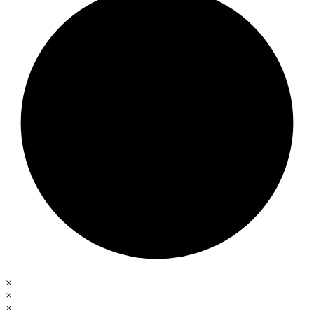
×
×
×