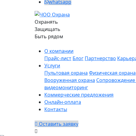
whatsapp
Охранять
Защищать
Быть рядом
О компании
Прайс-лист
Блог
Партнерство
Карьер
Услуги
Пультовая охрана
Физическая охрана
Вооруженная охрана
Сопровождение 
видеомониторинг
Коммерческие предложения
Онлайн-оплата
Контакты
Оставить заявку