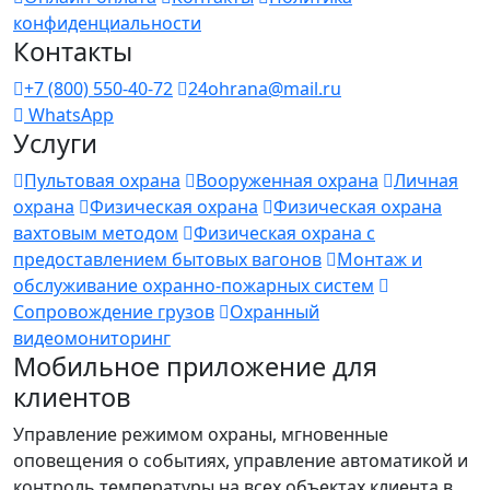
конфиденциальности
Контакты
+7 (800) 550-40-72
24ohrana@mail.ru
WhatsApp
Услуги
Пультовая охрана
Вооруженная охрана
Личная
охрана
Физическая охрана
Физическая охрана
вахтовым методом
Физическая охрана с
предоставлением бытовых вагонов
Монтаж и
обслуживание охранно-пожарных систем
Сопровождение грузов
Охранный
видеомониторинг
Мобильное приложение для
клиентов
Управление режимом охраны, мгновенные
оповещения о событиях, управление автоматикой и
контроль температуры на всех объектах клиента в