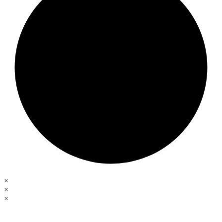
×
×
×