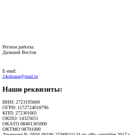
Регион работы:
Дальний Восток
E-mail:
24ohrana@mail.ru
Наши реквизиты:
ИНН: 2723195669
ОГРН: 1172724018796
КПП: 272301001
ОКПО: 14325651
ОКАТО 08401365000
ОКТМО 08701000
Лицензия № Л056-00106-27/00021124 от «06» сентября 2017 г.