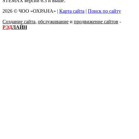
STEMAX версии 6.3 и выше.
2026 © ЧОО «ОХРАНА» |
Карта сайта
|
Поиск по сайту
Создание сайта
,
обслуживание
и
продвижение сайтов
-
РЭД
ЛАЙН