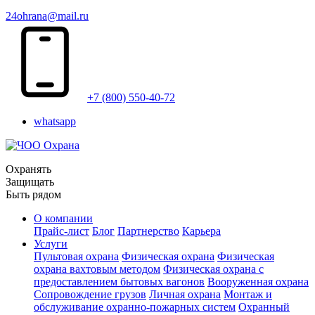
24ohrana@mail.ru
+7 (800) 550-40-72
whatsapp
Охранять
Защищать
Быть рядом
О компании
Прайс-лист
Блог
Партнерство
Карьера
Услуги
Пультовая охрана
Физическая охрана
Физическая
охрана вахтовым методом
Физическая охрана с
предоставлением бытовых вагонов
Вооруженная охрана
Сопровождение грузов
Личная охрана
Монтаж и
обслуживание охранно-пожарных систем
Охранный