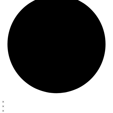
×
×
×