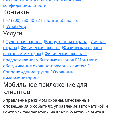
конфиденциальности
Контакты
+7 (800) 550-40-72
24ohrana@mail.ru
WhatsApp
Услуги
Пультовая охрана
Вооруженная охрана
Личная
охрана
Физическая охрана
Физическая охрана
вахтовым методом
Физическая охрана с
предоставлением бытовых вагонов
Монтаж и
обслуживание охранно-пожарных систем
Сопровождение грузов
Охранный
видеомониторинг
Мобильное приложение для
клиентов
Управление режимом охраны, мгновенные
оповещения о событиях, управление автоматикой и
контроль температуры на всех объектах клиента в