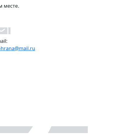
м месте.
ail:
ohrana@mail.ru