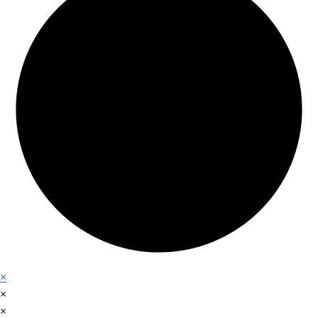
×
×
×