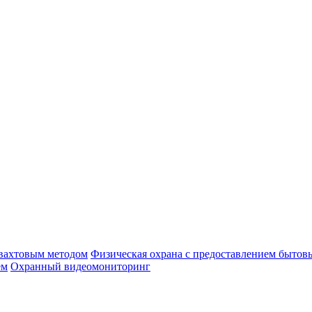
 вахтовым методом
Физическая охрана с предоставлением бытов
ем
Охранный видеомониторинг