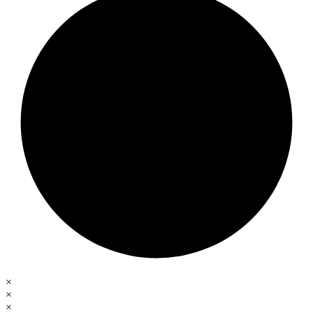
×
×
×