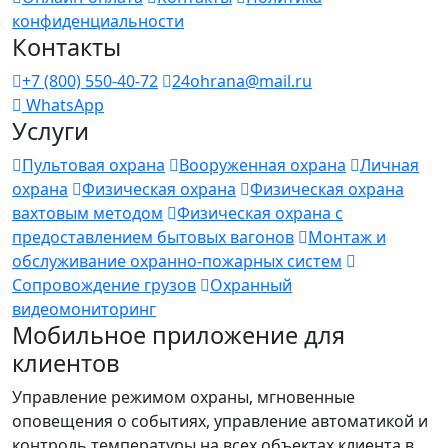
конфиденциальности
Контакты
+7 (800) 550-40-72
24ohrana@mail.ru
WhatsApp
Услуги
Пультовая охрана
Вооруженная охрана
Личная
охрана
Физическая охрана
Физическая охрана
вахтовым методом
Физическая охрана с
предоставлением бытовых вагонов
Монтаж и
обслуживание охранно-пожарных систем
Сопровождение грузов
Охранный
видеомониторинг
Мобильное приложение для
клиентов
Управление режимом охраны, мгновенные
оповещения о событиях, управление автоматикой и
контроль температуры на всех объектах клиента в