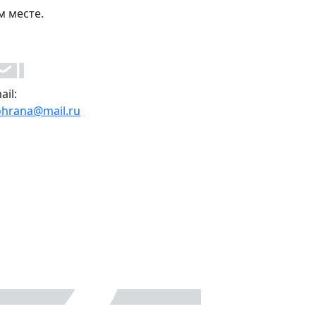
м месте.
ail:
ohrana@mail.ru