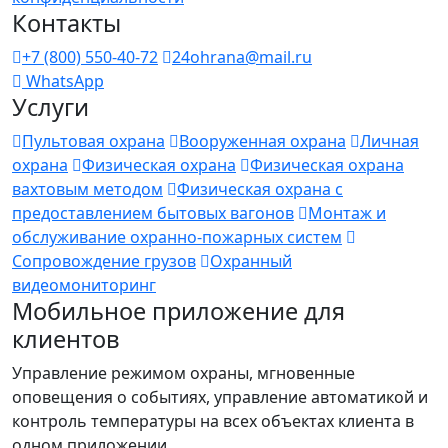
Контакты
+7 (800) 550-40-72
24ohrana@mail.ru
WhatsApp
Услуги
Пультовая охрана
Вооруженная охрана
Личная
охрана
Физическая охрана
Физическая охрана
вахтовым методом
Физическая охрана с
предоставлением бытовых вагонов
Монтаж и
обслуживание охранно-пожарных систем
Сопровождение грузов
Охранный
видеомониторинг
Мобильное приложение для
клиентов
Управление режимом охраны, мгновенные
оповещения о событиях, управление автоматикой и
контроль температуры на всех объектах клиента в
одном приложении.