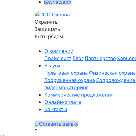
whatsapp
Охранять
Защищать
Быть рядом
О компании
Прайс-лист
Блог
Партнерство
Карьер
Услуги
Пультовая охрана
Физическая охрана
Вооруженная охрана
Сопровождение 
видеомониторинг
Коммерческие предложения
Онлайн-оплата
Контакты
Оставить заявку