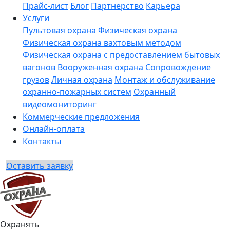
Прайс-лист
Блог
Партнерство
Карьера
Услуги
Пультовая охрана
Физическая охрана
Физическая охрана вахтовым методом
Физическая охрана с предоставлением бытовых
вагонов
Вооруженная охрана
Сопровождение
грузов
Личная охрана
Монтаж и обслуживание
охранно-пожарных систем
Охранный
видеомониторинг
Коммерческие предложения
Онлайн-оплата
Контакты
Оставить заявку
Охранять