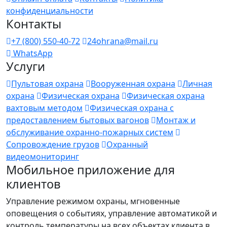
конфиденциальности
Контакты
+7 (800) 550-40-72
24ohrana@mail.ru
WhatsApp
Услуги
Пультовая охрана
Вооруженная охрана
Личная
охрана
Физическая охрана
Физическая охрана
вахтовым методом
Физическая охрана с
предоставлением бытовых вагонов
Монтаж и
обслуживание охранно-пожарных систем
Сопровождение грузов
Охранный
видеомониторинг
Мобильное приложение для
клиентов
Управление режимом охраны, мгновенные
оповещения о событиях, управление автоматикой и
контроль температуры на всех объектах клиента в