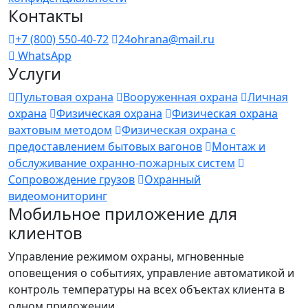
Контакты
+7 (800) 550-40-72
24ohrana@mail.ru
WhatsApp
Услуги
Пультовая охрана
Вооруженная охрана
Личная
охрана
Физическая охрана
Физическая охрана
вахтовым методом
Физическая охрана с
предоставлением бытовых вагонов
Монтаж и
обслуживание охранно-пожарных систем
Сопровождение грузов
Охранный
видеомониторинг
Мобильное приложение для
клиентов
Управление режимом охраны, мгновенные
оповещения о событиях, управление автоматикой и
контроль температуры на всех объектах клиента в
одном приложении.