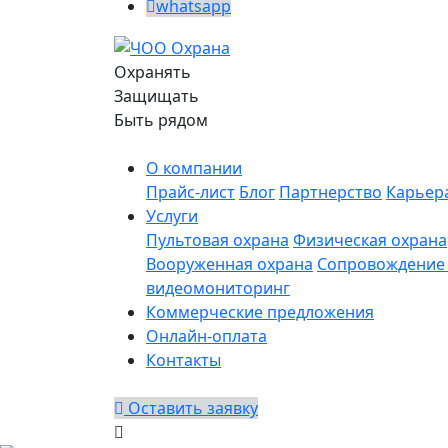
whatsapp
Охранять
Защищать
Быть рядом
О компании
Прайс-лист
Блог
Партнерство
Карьер
Услуги
Пультовая охрана
Физическая охрана
Вооруженная охрана
Сопровождение 
видеомониторинг
Коммерческие предложения
Онлайн-оплата
Контакты
Оставить заявку