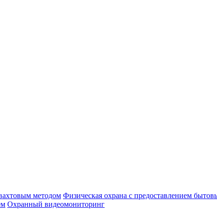
 вахтовым методом
Физическая охрана с предоставлением бытов
ем
Охранный видеомониторинг