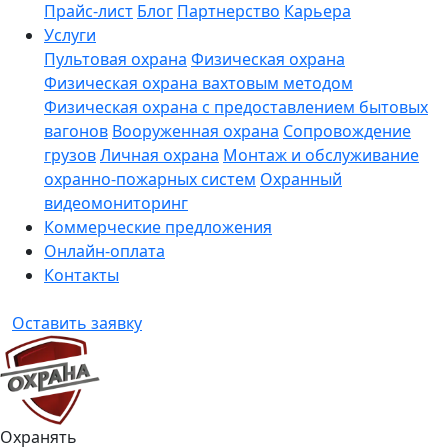
Прайс-лист
Блог
Партнерство
Карьера
Услуги
Пультовая охрана
Физическая охрана
Физическая охрана вахтовым методом
Физическая охрана с предоставлением бытовых
вагонов
Вооруженная охрана
Сопровождение
грузов
Личная охрана
Монтаж и обслуживание
охранно-пожарных систем
Охранный
видеомониторинг
Коммерческие предложения
Онлайн-оплата
Контакты
Оставить заявку
Охранять