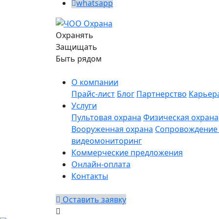
whatsapp
Охранять
Защищать
Быть рядом
О компании
Прайс-лист
Блог
Партнерство
Карьер
Услуги
Пультовая охрана
Физическая охрана
Вооруженная охрана
Сопровождение 
видеомониторинг
Коммерческие предложения
Онлайн-оплата
Контакты
Оставить заявку