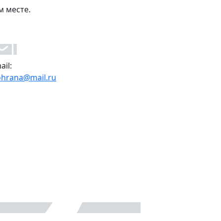
м месте.
ail:
ohrana@mail.ru