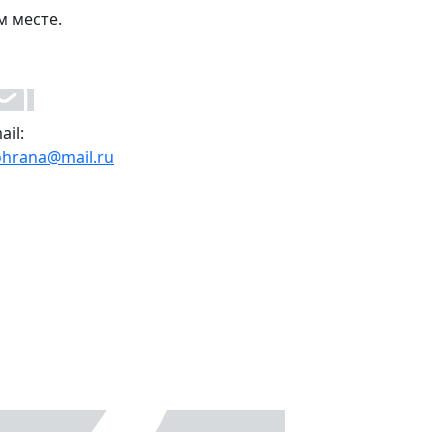
м месте.
ail:
ohrana@mail.ru