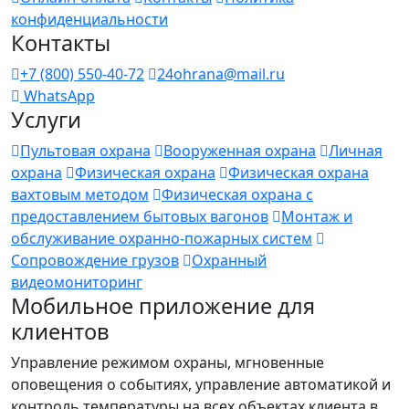
конфиденциальности
Контакты
+7 (800) 550-40-72
24ohrana@mail.ru
WhatsApp
Услуги
Пультовая охрана
Вооруженная охрана
Личная
охрана
Физическая охрана
Физическая охрана
вахтовым методом
Физическая охрана с
предоставлением бытовых вагонов
Монтаж и
обслуживание охранно-пожарных систем
Сопровождение грузов
Охранный
видеомониторинг
Мобильное приложение для
клиентов
Управление режимом охраны, мгновенные
оповещения о событиях, управление автоматикой и
контроль температуры на всех объектах клиента в