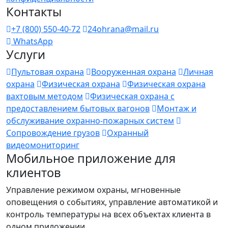
Контакты
+7 (800) 550-40-72
24ohrana@mail.ru
WhatsApp
Услуги
Пультовая охрана
Вооруженная охрана
Личная
охрана
Физическая охрана
Физическая охрана
вахтовым методом
Физическая охрана с
предоставлением бытовых вагонов
Монтаж и
обслуживание охранно-пожарных систем
Сопровождение грузов
Охранный
видеомониторинг
Мобильное приложение для
клиентов
Управление режимом охраны, мгновенные
оповещения о событиях, управление автоматикой и
контроль температуры на всех объектах клиента в
одном приложении.