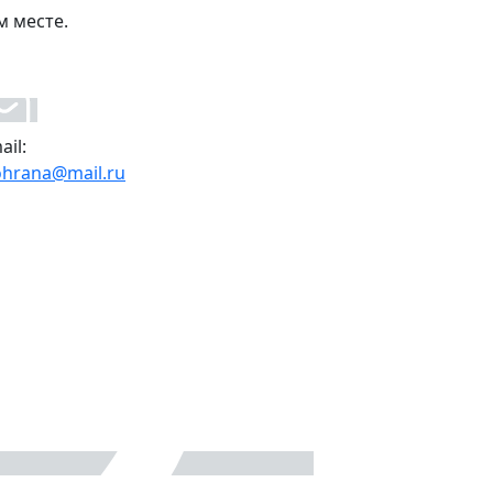
м месте.
ail:
ohrana@mail.ru