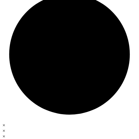
×
×
×