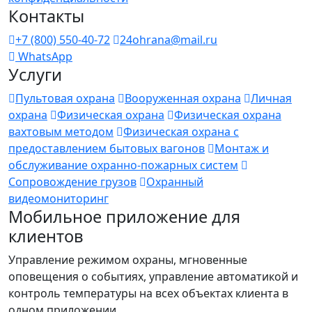
Контакты
+7 (800) 550-40-72
24ohrana@mail.ru
WhatsApp
Услуги
Пультовая охрана
Вооруженная охрана
Личная
охрана
Физическая охрана
Физическая охрана
вахтовым методом
Физическая охрана с
предоставлением бытовых вагонов
Монтаж и
обслуживание охранно-пожарных систем
Сопровождение грузов
Охранный
видеомониторинг
Мобильное приложение для
клиентов
Управление режимом охраны, мгновенные
оповещения о событиях, управление автоматикой и
контроль температуры на всех объектах клиента в
одном приложении.