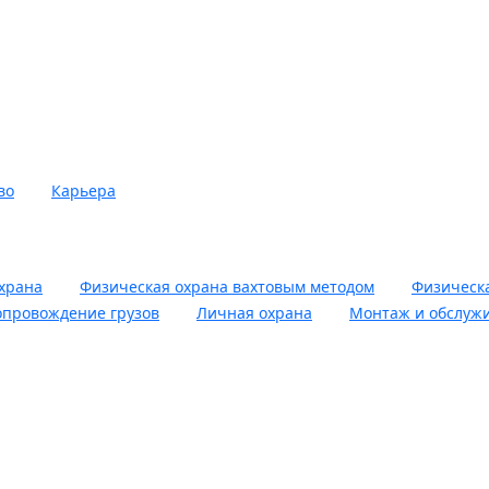
во
Карьера
храна
Физическая охрана вахтовым методом
Физическа
опровождение грузов
Личная охрана
Монтаж и обслуж