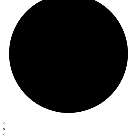
×
×
×