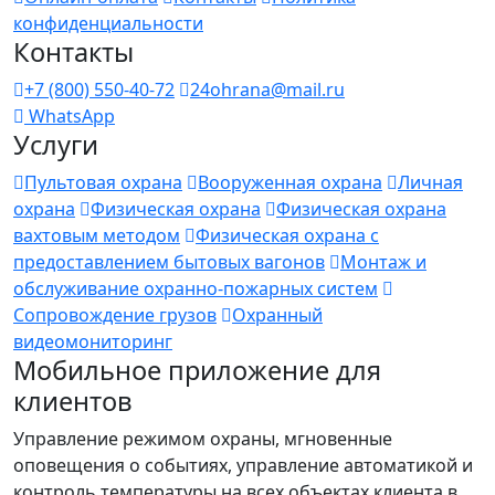
конфиденциальности
Контакты
+7 (800) 550-40-72
24ohrana@mail.ru
WhatsApp
Услуги
Пультовая охрана
Вооруженная охрана
Личная
охрана
Физическая охрана
Физическая охрана
вахтовым методом
Физическая охрана с
предоставлением бытовых вагонов
Монтаж и
обслуживание охранно-пожарных систем
Сопровождение грузов
Охранный
видеомониторинг
Мобильное приложение для
клиентов
Управление режимом охраны, мгновенные
оповещения о событиях, управление автоматикой и
контроль температуры на всех объектах клиента в