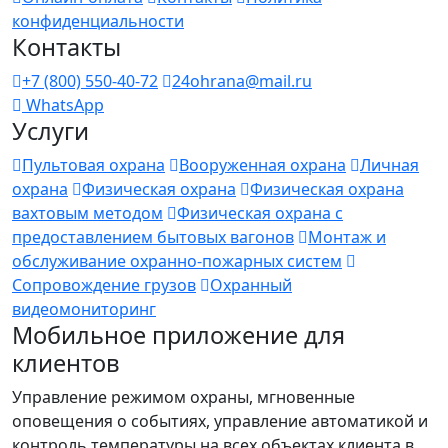
конфиденциальности
Контакты
+7 (800) 550-40-72
24ohrana@mail.ru
WhatsApp
Услуги
Пультовая охрана
Вооруженная охрана
Личная
охрана
Физическая охрана
Физическая охрана
вахтовым методом
Физическая охрана с
предоставлением бытовых вагонов
Монтаж и
обслуживание охранно-пожарных систем
Сопровождение грузов
Охранный
видеомониторинг
Мобильное приложение для
клиентов
Управление режимом охраны, мгновенные
оповещения о событиях, управление автоматикой и
контроль температуры на всех объектах клиента в