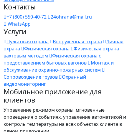
Контакты
+7 (800) 550-40-72
24ohrana@mail.ru
WhatsApp
Услуги
Пультовая охрана
Вооруженная охрана
Личная
охрана
Физическая охрана
Физическая охрана
вахтовым методом
Физическая охрана с
предоставлением бытовых вагонов
Монтаж и
обслуживание охранно-пожарных систем
Сопровождение грузов
Охранный
видеомониторинг
Мобильное приложение для
клиентов
Управление режимом охраны, мгновенные
оповещения о событиях, управление автоматикой и
контроль температуры на всех объектах клиента в
одном приложении.