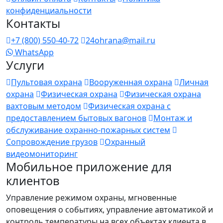
конфиденциальности
Контакты
+7 (800) 550-40-72
24ohrana@mail.ru
WhatsApp
Услуги
Пультовая охрана
Вооруженная охрана
Личная
охрана
Физическая охрана
Физическая охрана
вахтовым методом
Физическая охрана с
предоставлением бытовых вагонов
Монтаж и
обслуживание охранно-пожарных систем
Сопровождение грузов
Охранный
видеомониторинг
Мобильное приложение для
клиентов
Управление режимом охраны, мгновенные
оповещения о событиях, управление автоматикой и
контроль температуры на всех объектах клиента в