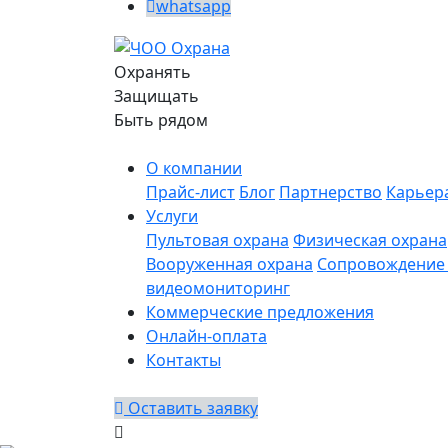
whatsapp
Охранять
Защищать
Быть рядом
О компании
Прайс-лист
Блог
Партнерство
Карьер
Услуги
Пультовая охрана
Физическая охрана
Вооруженная охрана
Сопровождение 
видеомониторинг
Коммерческие предложения
Онлайн-оплата
Контакты
Оставить заявку