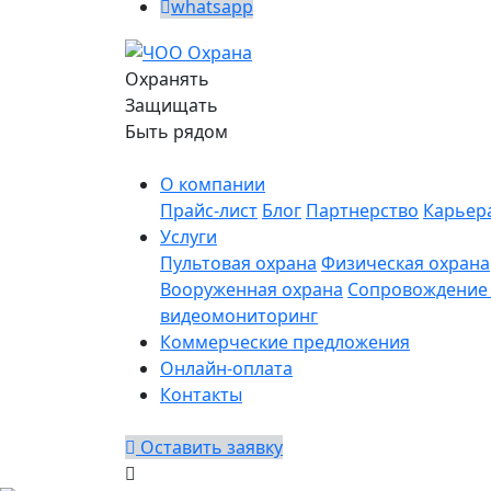
whatsapp
Охранять
Защищать
Быть рядом
О компании
Прайс-лист
Блог
Партнерство
Карьер
Услуги
Пультовая охрана
Физическая охрана
Вооруженная охрана
Сопровождение 
видеомониторинг
Коммерческие предложения
Онлайн-оплата
Контакты
Оставить заявку