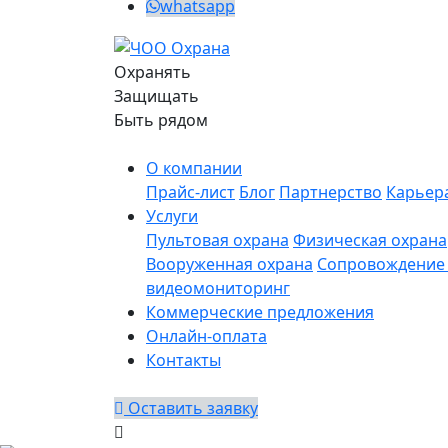
whatsapp
Охранять
Защищать
Быть рядом
О компании
Прайс-лист
Блог
Партнерство
Карьер
Услуги
Пультовая охрана
Физическая охрана
Вооруженная охрана
Сопровождение 
видеомониторинг
Коммерческие предложения
Онлайн-оплата
Контакты
Оставить заявку