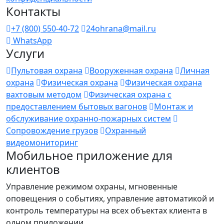
Контакты
+7 (800) 550-40-72
24ohrana@mail.ru
WhatsApp
Услуги
Пультовая охрана
Вооруженная охрана
Личная
охрана
Физическая охрана
Физическая охрана
вахтовым методом
Физическая охрана с
предоставлением бытовых вагонов
Монтаж и
обслуживание охранно-пожарных систем
Сопровождение грузов
Охранный
видеомониторинг
Мобильное приложение для
клиентов
Управление режимом охраны, мгновенные
оповещения о событиях, управление автоматикой и
контроль температуры на всех объектах клиента в
одном приложении.